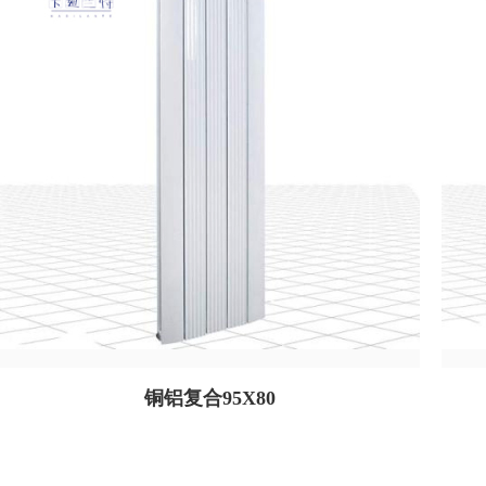
铜铝复合95X80