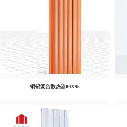
铜铝复合散热器80X95